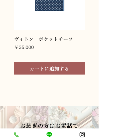
ヴィトン ポケットチーフ
ヴィトン ネクタイ
価格
価格
￥35,000
￥45,000
カートに追加する
お急ぎの方はお電話で
中央区、港区、新宿区連絡１本で