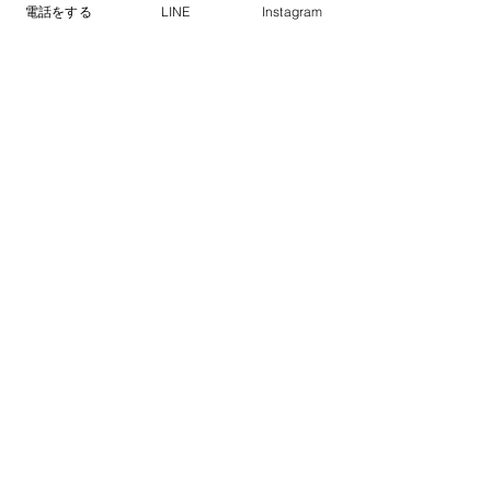
電話をする
LINE
Instagram
当日お届け
03-6274-6272
【営業時間】9:00〜3:00 【定休日】不
定休
​お買い物代行業
東京都中央区銀座7-5-4毛利ビル5階
03-6274-6272
info@assygift.com