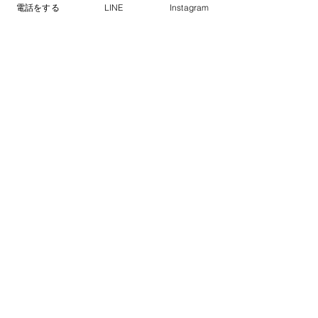
電話をする
LINE
Instagram
当日お届け
03-6274-6272
【営業時間】9:00〜3:00 【定休日】不
定休
​お買い物代行業
東京都中央区銀座7-5-4毛利ビル5階
03-6274-6272
info@assygift.com