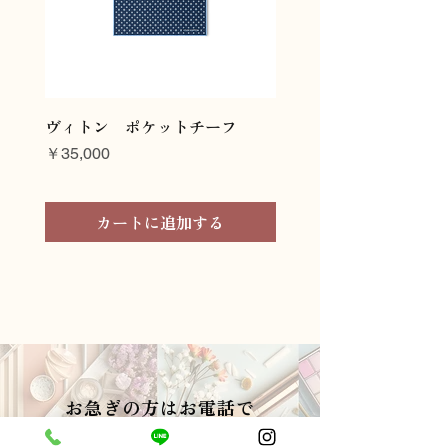
ヴィトン ポケットチーフ
ヴィトン ネクタイ
価格
価格
￥35,000
￥45,000
カートに追加する
お急ぎの方はお電話で
中央区、港区、新宿区連絡１本で