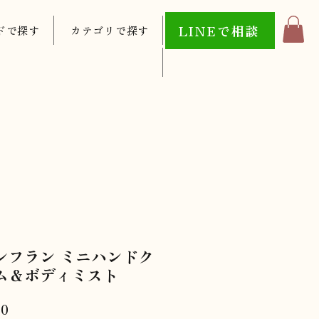
LINEで相談
ドで探す
カテゴリで探す
ンフラン ミニハンドク
ム＆ボディミスト
価
00