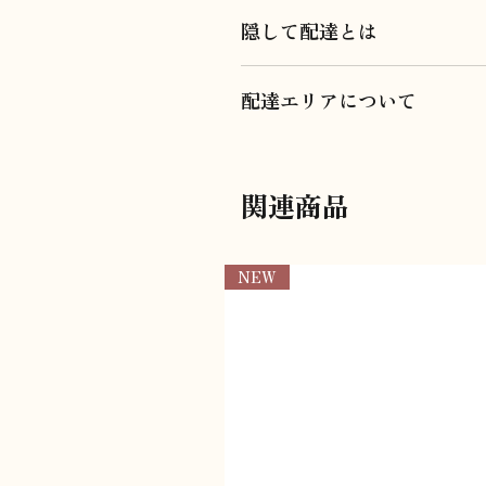
隠して配達とは
隠して配達とは、お届けの際、周
配達エリアについて
いただきます。
こちらでご注文いただけるのは配
対象エリア外への配達をご希望の
03-6274-6272
関連商品
info@assygift.com
NEW