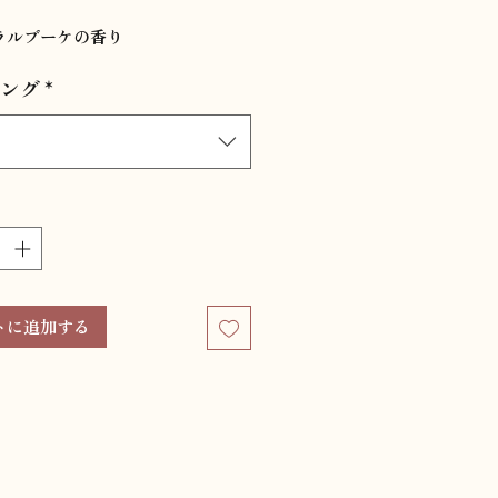
格
ラルブーケの香り
ング
*
トに追加する