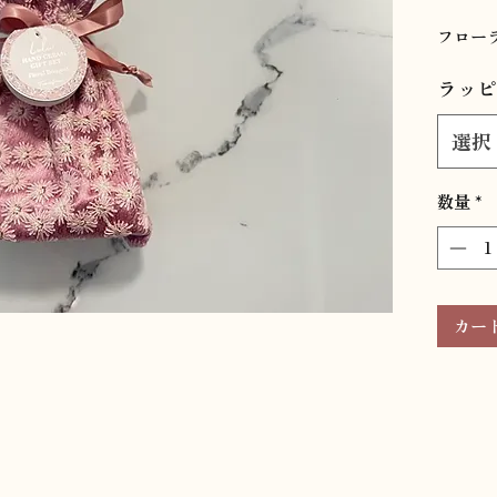
フロー
ラッピ
選択
数量
*
カー