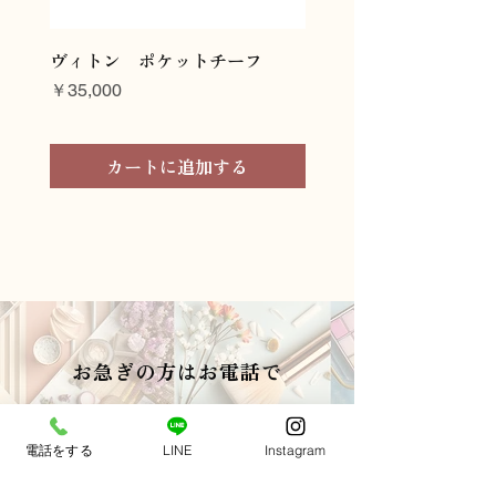
ヴィトン ポケットチーフ
ヴィトン ネクタイ
価格
価格
￥35,000
￥45,000
カートに追加する
お急ぎの方はお電話で
中央区、港区、新宿区連絡１本で
当日お届け
電話をする
LINE
Instagram
03-6274-6272