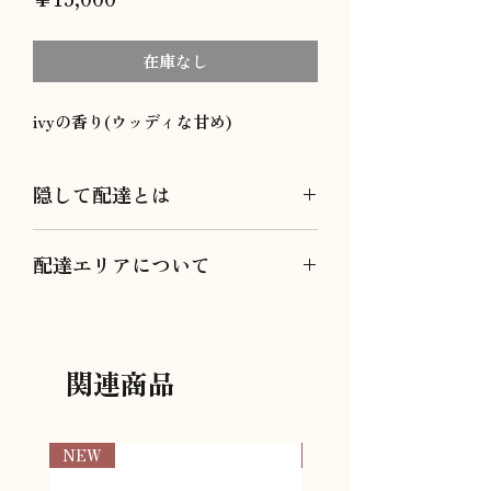
格
在庫なし
ivyの香り(ウッディな甘め)
隠して配達とは
隠して配達とは、お届けの際、周囲に
配達エリアについて
ギフトだとバレないようラッピング
+ショップ袋の上から無地の茶色い紙
こちらでご注文いただけるのは配達エ
袋に入れて配達させていただきます。
リアが東京都港区・新宿区・中央区の
方対象となります。
関連商品
対象エリア外への配達をご希望の方は
以下よりお問い合わせください。
03-6274-6272
info@assygift.com
NEW
NEW