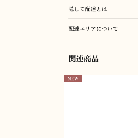
隠して配達とは
隠して配達とは、お届けの際、周
配達エリアについて
いただきます。
こちらでご注文いただけるのは配
対象エリア外への配達をご希望の
03-6274-6272
関連商品
info@assygift.com
NEW