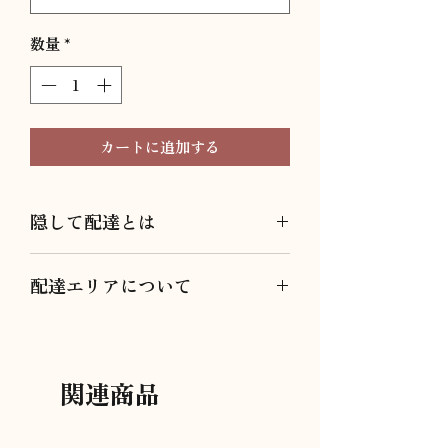
数量
*
カートに追加する
隠して配達とは
隠して配達とは、お届けの際、周囲に
配達エリアについて
ギフトだとバレないようラッピング
+ショップ袋の上から無地の茶色い紙
こちらでご注文いただけるのは配達エ
袋に入れて配達させていただきます。
リアが東京都港区・新宿区・中央区の
方対象となります。
関連商品
対象エリア外への配達をご希望の方は
以下よりお問い合わせください。
03-6274-6272