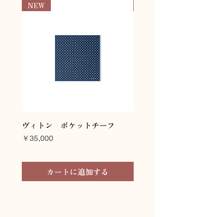
info@assygift.com
NEW
NEW
ヴィトン ポケットチーフ
ヴィトン ネクタイ
価格
価格
￥35,000
￥45,000
カートに追加する