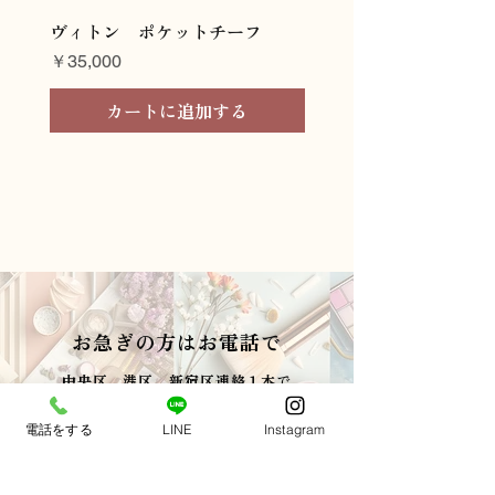
ヴィトン ポケットチーフ
ヴィトン ネクタイ
価格
価格
￥35,000
￥45,000
カートに追加する
お急ぎの方はお電話で
中央区、港区、新宿区連絡１本で
当日お届け
電話をする
LINE
Instagram
03-6274-6272