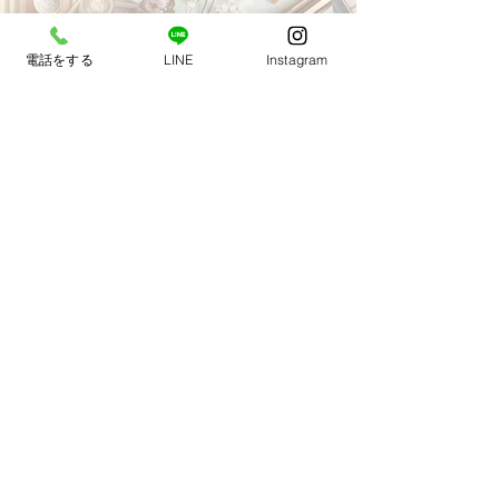
お急ぎの方はお電話で
電話をする
LINE
Instagram
中央区、港区、新宿区連絡１本で
当日お届け
03-6274-6272
【営業時間】9:00〜3:00 【定休日】不
定休
​お買い物代行業
東京都中央区銀座7-5-4毛利ビル5階
03-6274-6272