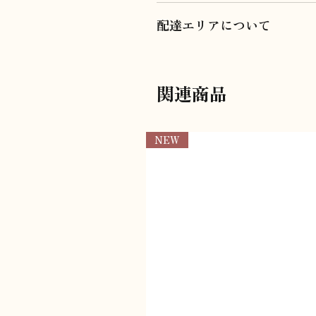
隠して配達とは、お届けの際、周
配達エリアについて
いただきます。
こちらでご注文いただけるのは配
対象エリア外への配達をご希望の
03-6274-6272
関連商品
info@assygift.com
NEW