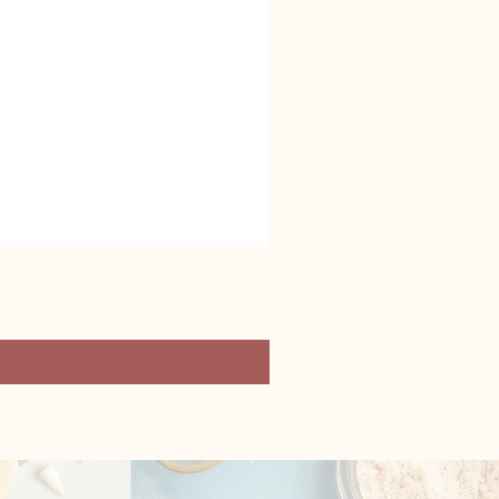
ヴィトン ネクタイ
価格
￥45,000