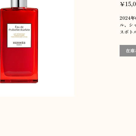
￥15,
2024
ル、シ
スボト
一層高
♪
在庫