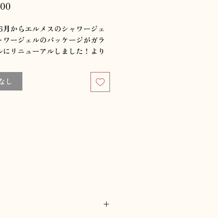
価
000
格
年6月からエルメスのシャワージェ
ャワージェルのパッケージがガラ
ルにリニューアルしました！より
級感が増しオススメなギフトです
なし